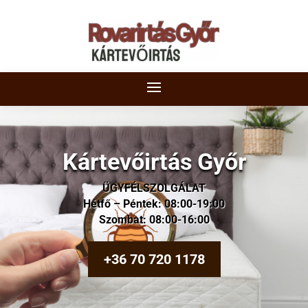
Kártevőirtás Győr
ÜGYFÉLSZOLGÁLAT
Hétfő – Péntek: 08:00-19:00
Szombat: 08:00-16:00
+36 70 720 1178