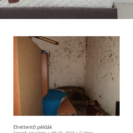
Elrettentő példák
Szerző:
rovarirto
|
okt 15, 2020
|
Galéria