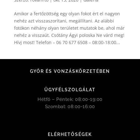
Amikor a fertőzöttség egy olyan fokot ért el nagyon
nehéz azt visszaszorítani, megállítani. Az alábbi
fotókon néhány olyan területet mutatok be, ahol már
nehéz a visszaút. Csótány Ágyi poloska Ne várd meg!
Hívj most! Telefon – 06 70 677 6508 – 08:00-18:00...
GYŐR ÉS VONZÁSKÖRZETÉBEN
ÜGYFÉLSZOLGÁLAT
Hétfő – Péntek: 08:00-19:00
Szombat: 08:00-16:00
ELÉRHETŐSÉGEK